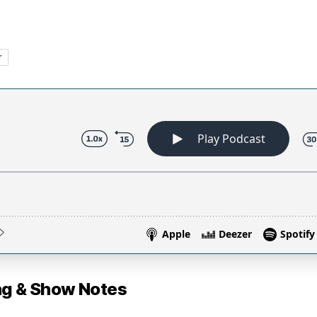
r
 & Show Notes