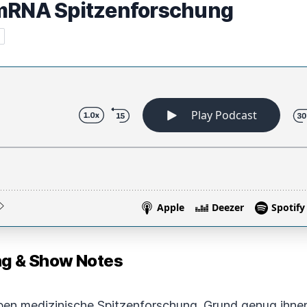
 mRNA Spitzenforschung
 & Show Notes
ben medizinische Spitzenforschung. Grund genug ihne