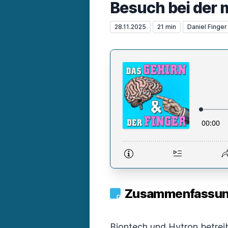
Besuch bei der
28.11.2025
21 min
Daniel Finger
Zusammenfassung
Biontech und Hytron betrei