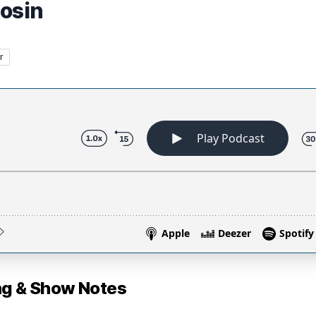
nosin
r
 & Show Notes