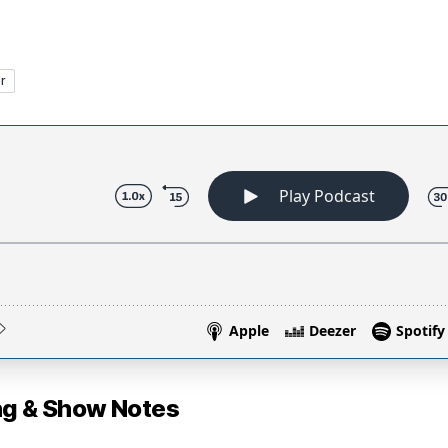
r
 & Show Notes