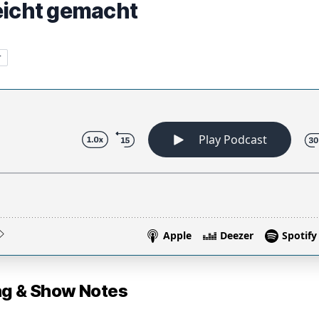
eicht gemacht
r
 & Show Notes