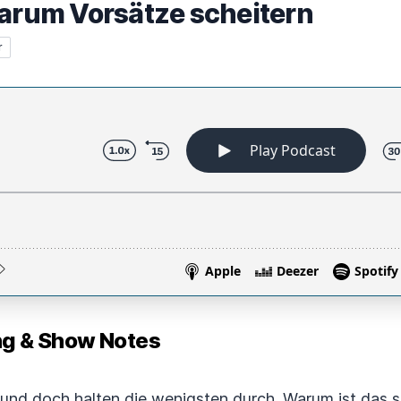
Warum Vorsätze scheitern
r
 & Show Notes
 und doch halten die wenigsten durch. Warum ist das 