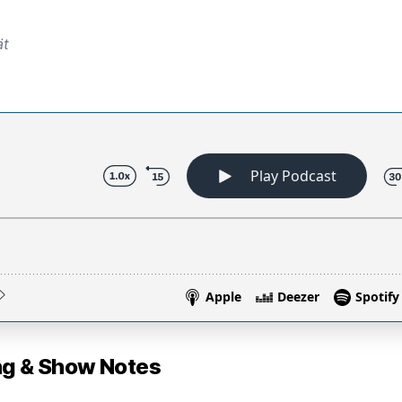
ät
 & Show Notes