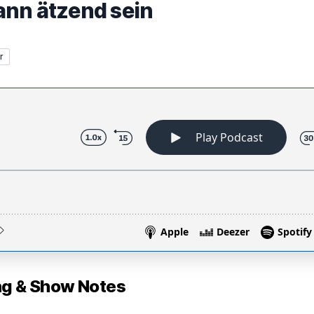
ann ätzend sein
r
 & Show Notes